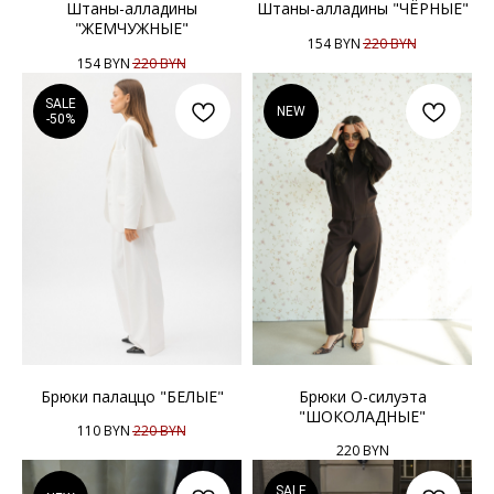
Штаны-алладины
Штаны-алладины "ЧЁРНЫЕ"
"ЖЕМЧУЖНЫЕ"
154
BYN
220
BYN
154
BYN
220
BYN
SALE
NEW
-50%
Брюки палаццо "БЕЛЫЕ"
Брюки О-силуэта
"ШОКОЛАДНЫЕ"
110
BYN
220
BYN
220
BYN
SALE