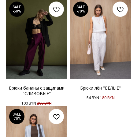
SALE
SALE
-50%
-70%
Брюки бананы с защипами
Брюки лён "БЕЛЫЕ"
"СЛИВОВЫЕ"
54
BYN
180
BYN
100
BYN
200
BYN
SALE
-70%