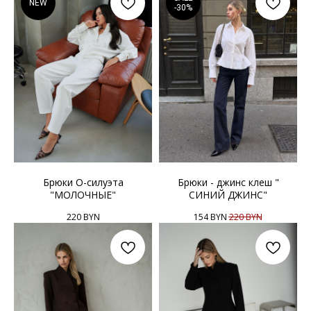
NEW
-30%
Брюки О-силуэта
Брюки - джинс клеш "
"МОЛОЧНЫЕ"
СИНИЙ ДЖИНС"
220
BYN
154
BYN
220
BYN