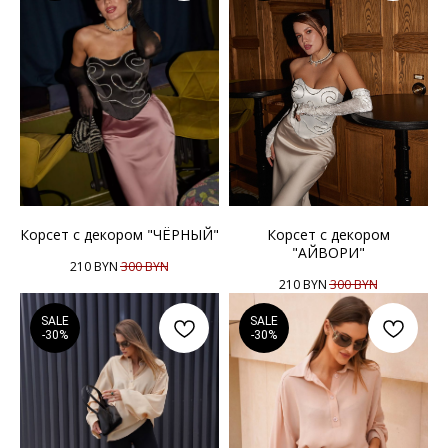
Корсет с декором "ЧЁРНЫЙ"
Корсет с декором
"АЙВОРИ"
210
BYN
300
BYN
210
BYN
300
BYN
SALE
SALE
-30%
-30%