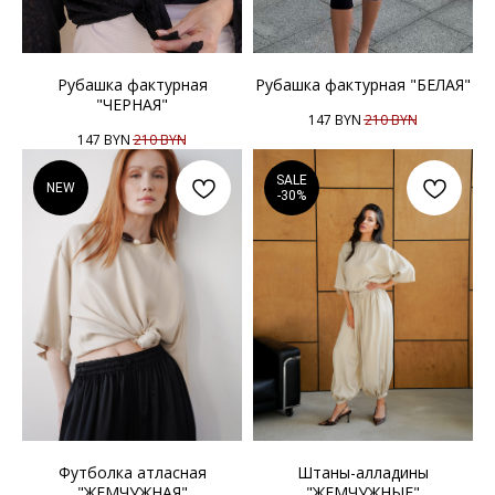
Рубашка фактурная
Рубашка фактурная "БЕЛАЯ"
"ЧЕРНАЯ"
147
BYN
210
BYN
147
BYN
210
BYN
SALE
NEW
-30%
Футболка атласная
Штаны-алладины
"ЖЕМЧУЖНАЯ"
"ЖЕМЧУЖНЫЕ"