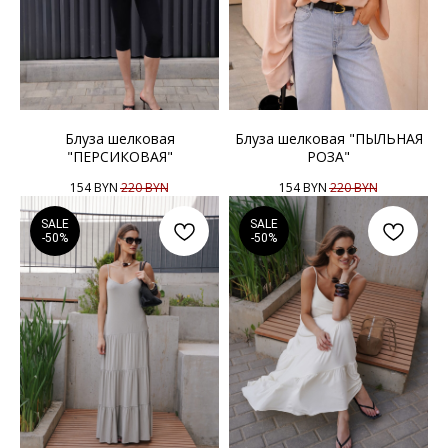
Блуза шелковая
Блуза шелковая "ПЫЛЬНАЯ
"ПЕРСИКОВАЯ"
РОЗА"
154
BYN
220
BYN
154
BYN
220
BYN
SALE
SALE
-50%
-50%