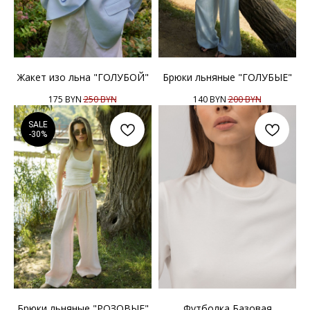
Жакет изо льна "ГОЛУБОЙ"
Брюки льняные "ГОЛУБЫЕ"
175
BYN
250
BYN
140
BYN
200
BYN
SALE
-30%
Брюки льняные "РОЗОВЫЕ"
Футболка Базовая