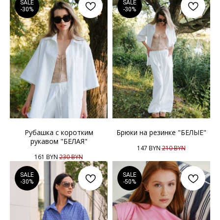
SALE
SALE
-30%
-30%
Рубашка с коротким
Брюки на резинке "БЕЛЫЕ"
рукавом "БЕЛАЯ"
147
BYN
210
BYN
161
BYN
230
BYN
SALE
SALE
-30%
-50%