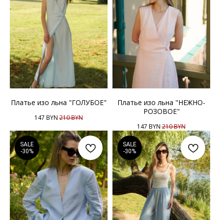
Платье изо льна "ГОЛУБОЕ"
Платье изо льна "НЕЖНО-
РОЗОВОЕ"
147
BYN
210
BYN
147
BYN
210
BYN
SALE
SALE
-30%
-30%