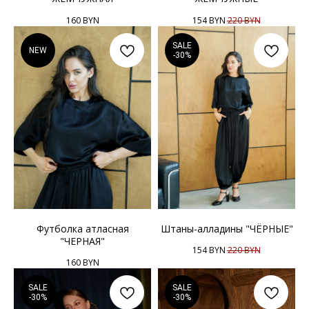
160
BYN
154
BYN
220
BYN
SALE
NEW
-30%
Футболка атласная
Штаны-алладины "ЧЁРНЫЕ"
"ЧЕРНАЯ"
154
BYN
220
BYN
160
BYN
SALE
SALE
-30%
-30%