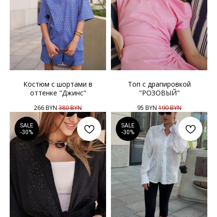
Костюм с шортами в
Топ с драпировкой
оттенке "Джинс"
"РОЗОВЫЙ"
266
BYN
380
BYN
95
BYN
190
BYN
SALE
SALE
-30%
-30%