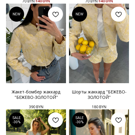
70
BYN
140
BYN
70
BYN
140
BYN
NEW
NEW
Жакет-бомбер жаккард
Шорты жаккард "БЕЖЕВО-
"БЕЖЕВО-ЗОЛОТОЙ"
ЗОЛОТОЙ"
390
BYN
180
BYN
SALE
SALE
-30%
-30%