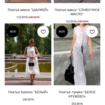
Платье макси "ШАЛФЕЙ»
Платье макси "СЛИВОЧНОЕ
МАСЛО"
120
BYN
240
BYN
120
BYN
240
BYN
NEW
NEW
Платье баллон "БЕЛЫЙ»
Платье-туника "БЕЛОЕ
КРУЖЕВО»
290
BYN
350
BYN